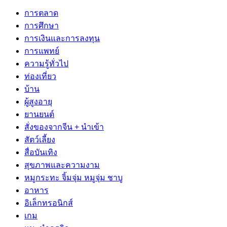
บริษัท
ต้อง
แนะนำ
ครบ
กระสอบ
เด
มี
การตลาด
ที่
ตรวจ
วิธี
ก่อน
ซื้อ
อร์
กระสอบ
การศึกษา
ใช้
อะไร
เลือก
รับ
ที่ไหน
จีน
แบบ
การเงินและการลงทุน
WMS
บ้าง
บริษัท
บ้าน
รวม
เว็บ
อื่น
ใน
การแพทย์
เลือก
ขนส่ง
ร้าน
ไหน
อีก
ไทย
ความรู้ทั่วไป
คอน
ที่
ขาย
ดี
ไหม
ท่องเที่ยว
?
โด
ดี
กระสอบ
บ้าน
แนะนำ
แบบ
ใน
คุณภาพ
ผู้สูงอายุ
เว็บ
ไหน
ยุค
ราคา
ยานยนต์
สั่ง
ถึง
ใหม่
ส่ง-
สั่งของจากจีน + นำเข้า
ของ
จะดี
ปลีก
สัตว์เลี้ยง
จีน
สื่อบันเทิง
+
สุขภาพและความงาม
บริการ
หมูกระทะ จิ้มจุ่ม หมูจุ่ม ชาบู
นำ
อาหาร
เข้า
อิเล็กทรอนิกส์
เกม