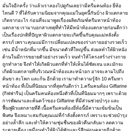
มั่นใจอีกครั้ง ว่าแล้วเราลองไปดูกันเลยว่ามีครีมคนท้อง ยี่ห้อ
ไหนดี ? ที่ได้รับความนิยมจากคุณแม่ในยุคนี้กันบ้าง ผิวแตกลาย
เกิดจากอะไร ก่อนที่จะมาพูดเรื่องผลิตภัณฑ์ครีมทาหน้าท้อง
แตกลาย เรามาบอกสาเหตุที่ทำให้มีหน้าท้องแตกลายก่อนดีกว่า
เป็นเรื่องปกติที่ปัญหาผิวแตกลายจะเกิดขึ้นกับคุณแม่หลังตั้ง
ครรภ์ เพราะคุณแม่มีการเปลี่ยนแปลงของร่างกายอย่างรวดเร็ว
เช่น มีน้ำหนักที่มากขึ้น มีขนาดตัวที่ใหญ่ขึ้น ส่งผลทำให้ผิวหนัง
ด้านในมีการขยายตัวอย่างรวดเร็ว จนทำให้โครงสร้างร่างกาย
ถูกทำลาย จึงทำให้เกิดผิวแตกที่ทำให้เห็นได้ชัดเจน และมักจะ
เกิดผิวแตกลายที่บริเวณหน้าท้องและหน้าอก อาจจะลามไปถึง
ต้นขา สะโพก และก้น อีกด้วย เรามาทำความรู้จัก 10 ครีมทา
หน้าท้อง ที่เป็นที่นิยมมากที่สุดกันดีกว่า 1.ครีมคนท้อง Giffarine
(กิฟฟารีน) เป็นครีมคนท้องหนึ่งตัวที่เป็นที่นิยมมากๆ เพราะด้วย
การพัฒนาและค้นคว้าของ Giffarine ที่มีส่วนช่วยบำรุง และ
ฟื้นฟูผิวแตกลายที่ดี เนื้อครีมคนท้องยี่ห้อนี้มีความเข้มข้นเป็น
พิเศษ จึงเหมาะสมกับคุณแม่ที่กำลังตั้งครรภ์ เพราะจะช่วยบำรุง
อย่างล้ำลึก และทำให้ความชุ่มชื่นของผิวคืนกลับมา ลดความ
ระคายเคือง เหมือนทำให้ผิวได้พักและรู้สึกผ่อนคลายอีกด้วย