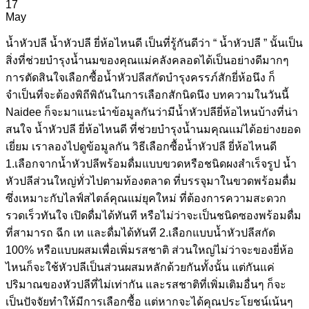
17
May
น้ำหัวปลี น้ำหัวปลี ยี่ห้อไหนดี เป็นที่รู้กันดีว่า “ น้ำหัวปลี ” นั้นเป็น
สิ่งที่ช่วยบำรุงน้ำนมของคุณแม่คลังคลอดได้เป็นอย่างดีมากๆ
การตัดสินใจเลือกซื้อน้ำหัวปลีสกัดบำรุงครรภ์สักยี่ห้อนึง ก็
จำเป็นที่จะต้องพิถีพิถันในการเลือกสักนิดนึง บทความในวันนี้
Naidee ก็จะมาแนะนำข้อมูลกันว่ามีน้ำหัวปลียี่ห้อไหนบ้างที่น่า
สนใจ น้ำหัวปลี ยี่ห้อไหนดี ที่ช่วยบำรุงน้ำนมคุณแม่ได้อย่างยอด
เยี่ยม เราลองไปดูข้อมูลกัน วิธีเลือกซื้อน้ำหัวปลี ยี่ห้อไหนดี
1.เลือกจากน้ำหัวปลีพร้อมดื่มแบบขวดหรือชนิดผงสำเร็จรูป น้ำ
หัวปลีส่วนใหญ่ทั่วไปตามท้องตลาด ที่บรรจุมาในขวดพร้อมดื่ม
ซึ่งเหมาะกับไลฟ์สไตล์คุณแม่ยุคใหม่ ที่ต้องการความสะดวก
รวดเร็วทันใจ เปิดดื่มได้ทันที หรือไม่ว่าจะเป็นชนิดซองพร้อมดื่ม
ที่สามารถ ฉีก เท และดื่มได้ทันที 2.เลือกแบบน้ำหัวปลีสกัด
100% หรือแบบผสมเพื่อเพิ่มรสชาติ ส่วนใหญ่ไม่ว่าจะของยี่ห้อ
ไหนก็จะใช้หัวปลีเป็นส่วนผสมหลักด้วยกันทั้งนั้น แต่กันแค่
ปริมาณของหัวปลีที่ไม่เท่ากัน และรสชาติที่เพิ่มเติมอื่นๆ ก็จะ
เป็นปัจจัยทำให้มีการเลือกซื้อ แต่หากจะได้คุณประโยชน์เน้นๆ