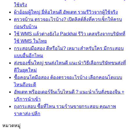
No
ใช้จริง
ถัง
Comments
No
ผ้าอ้อมผู้ใหญ่ ยี่ห้อไหนดี อัพเดท รวมรีวิวจากผู้ใช้จริง
ออกซิเจน
on
Comm
ตรวจบ้าน ตรวจอะไรบ้าง? เปิดลิสต์สิ่งที่ควรเช็กให้ครบ
อัพเดท
เติม
on
No
ก่อนรับบ้าน
ใหม่
ที่ไหน
ผ้า
Comments
!!
ใช้ WMS แล้วต่างยังไง Packhai รีวิว เคสจริงจากบริษัทที่
ดี?
อ้อม
on
แผ่น
No
ใช้ WMS ในไทย
ตรวจ
แนะนำ
ผู้ใหญ่
Comments
รอง
กระสอบมือสอง ดีหรือไม่? เหมาะสำหรับใคร มีกระสอบ
บ้าน
วิธี
ยี่ห้อ
on
ซับ
No
แบบอื่นอีกไหม
ตรวจ
ใช้
หา
ไหน
Comments
ผู้ใหญ่
WMS
ส่งของชิ้นใหญ่ ขนส่งไหนดี แนะนำวิธีเลือกบริษัทขนส่งที่
อะไร
ร้าน
ดี
on
ยี่ห้อ
No
แล้ว
ดีในยุคใหม่
บ้าง?
กระสอบ
เติม
อัพเด
Comments
ไหน
ต่าง
ซื้อคอนโดมือสอง ต้องตรวจอะไรบ้าง เลือกคอนโดแบบ
เปิด
มือ
ก๊าซ
รวม
on
ดี
No
ยัง
ไหนถึงจะดี
ส่ง
ลิ
สอง
ทางการ
รีวิว
Comments
รวม
ไง
อัพเดท พรีออเดอร์จีนเว็บไหนดี ? แนะนำเว็บสั่งของจีน +
ของ
สต์
ดี
แพทย์
จาก
on
Packhai
รีวิว
No
บริการนำเข้า
ซื้อ
ชิ้น
สิ่ง
หรือ
ใกล้
ผู้
Comments
รีวิว
จาก
ถุงกระสอบ ซื้อที่ไหน รวมร้านขายกระสอบ คุณภาพ
คอน
ใหญ่
ที่
ไม่?
บ้าน
ใช้
on
เคส
ผู้
No
ราคาส่ง-ปลีก
โด
ขนส่ง
ควร
อัพเดท
เหมาะ
คุณ
จริง
Comments
จริง
ใช้
มือ
ไหน
เช็ก
พรี
สำหรับ
on
จาก
หมวดหมู่
จริง
สอง
ดี
ให้
ถุง
ออ
ใคร