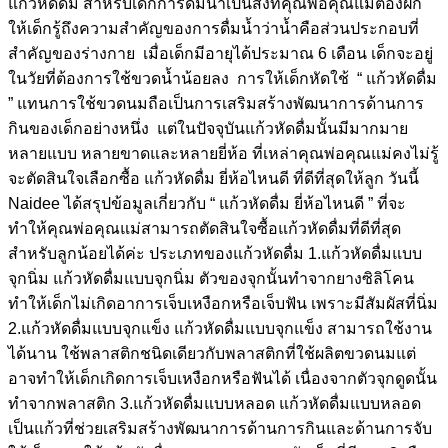
แก้วหัดดื่ม สำหรับเด็กการดื่มน้ำเป็นสิ่งที่คุณพ่อคุณแม่ต้องฝึก
ให้เด็กรู้ถึงความสำคัญของการดื่มน้ำว่าน้ำคือส่วนประกอบที่
สำคัญของร่างกาย เมื่อเด็กมีอายุได้ประมาณ 6 เดือน เด็กจะอยู่
ในวัยที่ต้องการใช้ขวดน้ำน้อยลง การให้เด็กหัดใช้ “ แก้วหัดดื่ม
” แทนการใช้ขวดนมถือเป็นการเสริมสร้างพัฒนาการด้านการ
กินของเด็กอย่างหนึ่ง แต่ในปัจจุบันแก้วหัดดื่มนั้นมีมากมาย
หลายแบบ หลายขาดและหลายยี่ห้อ ที่เหล่าคุณพ่อคุณแม่คงไม่รู้
จะตัดสินใจเลือกซื้อ แก้วหัดดื่ม ยี่ห้อไหนดี ที่ดีที่สุดให้ลูก วันนี้
Naidee ได้สรุปข้อมูลเกี่ยวกับ “ แก้วหัดดื่ม ยี่ห้อไหนดี ” ที่จะ
ทำให้คุณพ่อคุณแม่สามารถตัดสินใจซื้อแก้วหัดดื่มที่ดีที่สุด
สำหรับลูกน้อยได้ค่ะ ประเภทของแก้วหัดดื่ม 1.แก้วหัดดื่มแบบ
จุกนิ่ม แก้วหัดดื่มแบบจุกนิ่ม ตัวของจุกนั้นทำจากยางซิลิโคน
ทำให้เด็กไม่เกิดอาการเจ็บเหงือกหรือเจ็บฟัน เพราะมีสัมผัสที่นิ่ม
2.แก้วหัดดื่มแบบจุกแข็ง แก้วหัดดื่มแบบจุกแข็ง สามารถใช้งาน
ได้นาน ใช้พลาสติกชนิดเดียวกับพลาสติกที่ใช้ผลิตขวดนมแต่
อาจทำให้เด็กเกิดการเจ็บเหงือกหรือฟันได้ เนื่องจากตัวจุกดูดนั้น
ทำจากพลาสติก 3.แก้วหัดดื่มแบบหลอด แก้วหัดดื่มแบบหลอด
เป็นแก้วที่ช่วยเสริมสร้างพัฒนาการด้านการกินและด้านการจับ