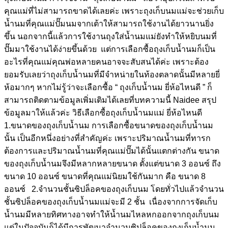
คุณแม่ที่ไม่สามารถขาดได้เลยค่ะ เพราะถุงเก็บนมแม่จะช่วยเก็บ
น้ำนมที่คุณแม่ปั๊มนมจากเต้าให้สามารถใช้งานได้ยาวนานยิ่ง
ขึ้น นอกจากนี้แล้วการใช้งานถุงใส่น้ำนมแม่ยังทำให้หยิบนมที่
ปั๊มมาใช้งานได้ง่ายขึ้นด้วย แต่การเลือกซื้อถุงเก็บน้ำนมก็เป็น
อะไรที่คุณแม่คุณพ่อหลายคนอาจจะสับสนได้ค่ะ เพราะต้อง
ยอมรับเลยว่าถุงเก็บน้ำนมที่มีจำหน่ายในท้องตลาดนั้นมีหลายยี่
ห้อมากๆ หากไม่รู้ว่าจะเลือกซื้อ “ ถุงเก็บน้ำนม ยี่ห้อไหนดี ” ก็
สามารถติดตามข้อมูลเพิ่มเติมได้เลยที่บทความนี้ Naidee สรุป
ข้อมูลมาให้แล้วค่ะ วิธีเลือกซื้อถุงเก็บน้ำนมแม่ ยี่ห้อไหนดี
1.ขนาดของถุงเก็บน้ำนม การเลือกซื้อขนาดของถุงเก็บน้ำนม
นั้น เป็นอีกหนึ่งอย่างที่สำคัญค่ะ เพราะปริมาณน้ำนมที่ทารก
ต้องการและปริมาณน้ำนมที่คุณแม่ปั๊มได้นั้นแตกต่างกัน ขนาด
ของถุงเก็บน้ำนมจึงมีหลากหลายขนาด ตั้งแต่ขนาด 3 ออนซ์ ถึง
ขนาด 10 ออนซ์ ขนาดที่คุณแม่นิยมใช้กันมาก คือ ขนาด 8
ออนซ์ 2.จำนวนชั้นซิปล็อคของถุงเก็บนม โดยทั่วไปแล้วจำนวน
ชั้นซิปล็อคของถุงเก็บน้ำนมแม่จะมี 2 ชั้น เนื่องจากการจัดเก็บ
น้ำนมมีหลายทิศทางอาจทำให้น้ำนมไหลหกออกจากถุงเก็บนม
แต่ในปัจจุบันก็ได้มีการพัฒนาจำนวนซิปล็อคของถุงเก็บน้ำนม