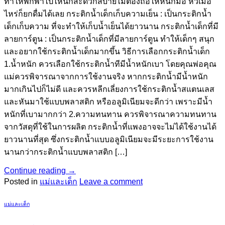
ทำให้พกพาไปไหนก็สะดวกสบายไม่ต้องถือให้หนักมือ หิวเมื่อ
ไหร่ก็ยกดื่มได้เลย กระติกน้ำเด็กเก็บความเย็น : เป็นกระติกน้ำ
เด็กเก็บความ ที่จะทำให้เก็บน้ำเย็นได้ยาวนาน กระติกน้ำเด็กที่มี
ลายการ์ตูน : เป็นกระติกน้ำเด็กที่มีลายการ์ตูน ทำให้เด็กๆ สนุก
และอยากใช้กระติกน้ำเด็กมากขึ้น วิธีการเลือกกระติกน้ำเด็ก
1.น้ำหนัก ควรเลือกใช้กระติกน้ำทีมีน้ำหนักเบา โดยคุณพ่อคุณ
แม่ควรพิจารณาจากการใช้งานจริง หากกระติกน้ำมีน้ำหนัก
มากเกินไปก็ไม่ดี และควรหลีกเลี่ยงการใช้กระติกน้ำสแตนเลส
และหันมาใช้แบบพลาสติก หรืออลูมิเนียมจะดีกว่า เพราะมีน้ำ
หนักที่เบามากกว่า 2.ความทนทาน ควรพิจารณาความทนทาน
จากวัสดุที่ใช้ในการผลิต กระติกน้ำที่แพงอาจจะไม่ได้ใช้งานได้
ยาวนานที่สุด ซึ่งกระติกน้ำแบบอลูมิเนียมจะมีระยะการใช้งาน
นานกว่ากระติกน้ำแบบพลาสติก […]
Continue reading
→
Posted in
แม่และเด็ก
Leave a comment
แม่และเด็ก