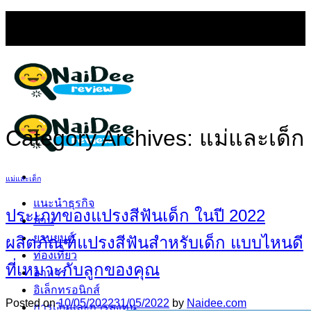
Skip
NAIDEE REVIEW (ไหนดีรีวิว) เว็บรีวิวสินค้าและบริการ
to
ที่ดีที่สุด
content
Category Archives:
แม่และเด็ก
แม่และเด็ก
แนะนำธุรกิจ
ประเภทของแปรงสีฟันเด็ก ในปี 2022
บ้าน
ยานยนต์
ผลิตภัณฑ์แปรงสีฟันสำหรับเด็ก แบบไหนดี
ท่องเที่ยว
ที่เหมาะกับลูกของคุณ
อาหาร
อิเล็กทรอนิกส์
Posted on
10/05/2022
31/05/2022
by
Naidee.com
การเงินและการลงทุน