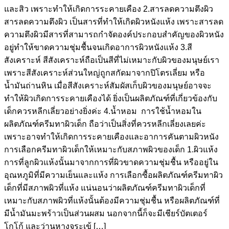
และสิว เพราะทำให้เกิดการระคายเคือง 2.สารลดความตึงผิว
สารลดความตึงผิว เป็นสารที่ทำให้เกิดผิวหนังแห้ง เพราะสารลด
ความตึงผิวมีสารที่สามารถกำจัดองค์ประกอบสำคัญของผิวหนัง
อยู่ทำให้ขาดความชุ่มชื้นจนเกิดอาการผิวหนังแห้ง 3.สี
สังเคราะห์ สีสังเคราะห์ถือเป็นสีที่ไม่เหมาะกับผิวของมนุษย์เรา
เพราะสีสังเคราะห์ส่วนใหญ่ถูกสกัดมาจากปิโตรเลี่ยม หรือ
น้ำมันถ่านหิน เมื่อสีสังเคราะห์สัมผัสเก็บผิวของมนุษย์อาจจะ
ทำให้ผิวเกิดการระคายเคืองได้ ยิ่งเป็นผลิตภัณฑ์ที่เกี่ยวข้องกับ
เด็กควรหลีกเลี่ยวอย่างยิ่งค่ะ 4.น้ำหอม การใช้น้ำหอมใน
ผลิตภัณฑ์ครีมทาผิวเด็ก ถือว่าเป็นสิ่งที่ควรหลีกเลี่ยงเลยค่ะ
เพราะอาจทำให้เกิดการระคายเคืองและอาการคันตามผิวหนัง
การเลือกครีมทาผิวเด็กให้เหมาะกับสภาพผิวของเด็ก 1.ผิวแห้ง
การที่ลูกผิวแห้งนั้นมาจากการที่ผิวขาดความชุ่มชื้น หรืออยู่ใน
อุณหภูมิที่มีความเย็นและแห้ง การเลือกซื้อผลิตภัณฑ์ครีมทาผิว
เด็กที่มีสภาพผิวที่แห้ง แน่นอนว่าผลิตภัณฑ์ครีมทาผิวเด็กที่
เหมาะกับสภาพผิวที่แห้งนั้นต้องมีความชุ่มชื้น หรือผลิตภัณฑ์ที่
มีน้ำมันมะพร้าวเป็นส่วนผสม นอกจากนี้ก็จะมีเชียร์บัตเตอร์
โกโก้ และว่านหางจระเข้ […]