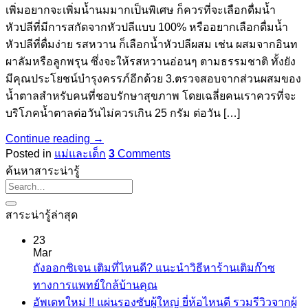
เพิ่มอยากจะเพิ่มน้ำนมมากเป็นพิเศษ ก็ควรที่จะเลือกดื่มน้ำ
หัวปลีที่มีการสกัดจากหัวปลีแบบ 100% หรืออยากเลือกดื่มน้ำ
หัวปลีที่ดื่มง่าย รสหวาน ก็เลือกน้ำหัวปลีผสม เช่น ผสมจากอินท
ผาลัมหรือลูกพรุน ซึ่งจะให้รสหวานอ่อนๆ ตามธรรมชาติ ทั้งยัง
มีคุณประโยชน์บำรุงครรภ์อีกด้วย 3.ตรวจสอบจากส่วนผสมของ
น้ำตาลสำหรับคนที่ชอบรักษาสุขภาพ โดยเฉลี่ยคนเราควรที่จะ
บริโภคน้ำตาลต่อวันไม่ควรเกิน 25 กรัม ต่อวัน […]
Continue reading
→
Posted in
แม่และเด็ก
3
Comments
ค้นหาสาระน่ารู้
สาระน่ารู้ล่าสุด
23
Mar
ถังออกซิเจน เติมที่ไหนดี? แนะนำวิธีหาร้านเติมก๊าซ
No
ทางการแพทย์ใกล้บ้านคุณ
Comments
อัพเดทใหม่ !! แผ่นรองซับผู้ใหญ่ ยี่ห้อไหนดี รวมรีวิวจากผู้
on