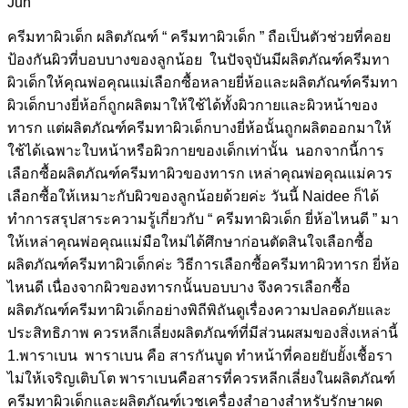
Jun
ครีมทาผิวเด็ก ผลิตภัณฑ์ “ ครีมทาผิวเด็ก ” ถือเป็นตัวช่วยที่คอย
ป้องกันผิวที่บอบบางของลูกน้อย ในปัจจุบันมีผลิตภัณฑ์ครีมทา
ผิวเด็กให้คุณพ่อคุณแม่เลือกซื้อหลายยี่ห้อและผลิตภัณฑ์ครีมทา
ผิวเด็กบางยี่ห้อก็ถูกผลิตมาให้ใช้ได้ทั้งผิวกายและผิวหน้าของ
ทารก แต่ผลิตภัณฑ์ครีมทาผิวเด็กบางยี่ห้อนั้นถูกผลิตออกมาให้
ใช้ได้เฉพาะใบหน้าหรือผิวกายของเด็กเท่านั้น นอกจากนี้การ
เลือกซื้อผลิตภัณฑ์ครีมทาผิวของทารก เหล่าคุณพ่อคุณแม่ควร
เลือกซื้อให้เหมาะกับผิวของลูกน้อยด้วยค่ะ วันนี้ Naidee ก็ได้
ทำการสรุปสาระความรู้เกี่ยวกับ “ ครีมทาผิวเด็ก ยี่ห้อไหนดี ” มา
ให้เหล่าคุณพ่อคุณแม่มือใหม่ได้ศึกษาก่อนตัดสินใจเลือกซื้อ
ผลิตภัณฑ์ครีมทาผิวเด็กค่ะ วิธีการเลือกซื้อครีมทาผิวทารก ยี่ห้อ
ไหนดี เนื่องจากผิวของทารกนั้นบอบบาง จึงควรเลือกซื้อ
ผลิตภัณฑ์ครีมทาผิวเด็กอย่างพิถีพิถันดูเรื่องความปลอดภัยและ
ประสิทธิภาพ ควรหลีกเลี่ยงผลิตภัณฑ์ที่มีส่วนผสมของสิ่งเหล่านี้
1.พาราเบน พาราเบน คือ สารกันบูด ทำหน้าที่คอยยับยั้งเชื้อรา
ไม่ให้เจริญเติบโต พาราเบนคือสารที่ควรหลีกเลี่ยงในผลิตภัณฑ์
ครีมทาผิวเด็กและผลิตภัณฑ์เวชเครื่องสำอางสำหรับรักษาผด