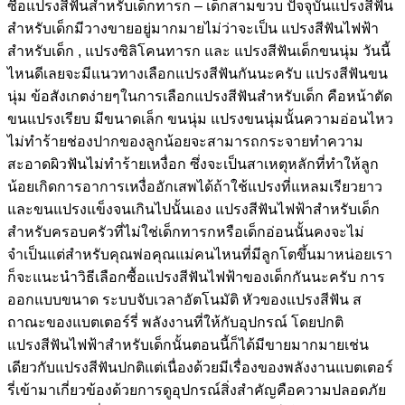
ซื้อแปรงสีฟันสำหรับเด็กทารก – เด็กสามขวบ ปัจจุบันแปรงสีฟัน
สำหรับเด็กมีวางขายอยู่มากมายไม่ว่าจะเป็น แปรงสีฟันไฟฟ้า
สำหรับเด็ก , แปรงซิลิโคนทารก และ แปรงสีฟันเด็กขนนุ่ม วันนี้
ไหนดีเลยจะมีแนวทางเลือกแปรงสีฟันกันนะครับ แปรงสีฟันขน
นุ่ม ข้อสังเกตง่ายๆในการเลือกแปรงสีฟันสำหรับเด็ก คือหน้าตัด
ขนแปรงเรียบ มีขนาดเล็ก ขนนุ่ม แปรงขนนุ่มนั้นความอ่อนไหว
ไม่ทำร้ายช่องปากของลูกน้อยจะสามารถกระจายทำความ
สะอาดผิวฟันไม่ทำร้ายเหงื่อก ซึ่งจะเป็นสาเหตุหลักที่ทำให้ลูก
น้อยเกิดการอาการเหงื่ออักเสพได้ถ้าใช้แปรงที่แหลมเรียวยาว
และขนแปรงแข็งจนเกินไปนั้นเอง แปรงสีฟันไฟฟ้าสำหรับเด็ก
สำหรับครอบครัวที่ไม่ใช่เด็กทารกหรือเด็กอ่อนนั้นคงจะไม่
จำเป็นแต่สำหรับคุณพ่อคุณแม่คนไหนที่มีลูกโตขึ้นมาหน่อยเรา
ก็จะแนะนำวิธีเลือกซื้อแปรงสีฟันไฟฟ้าของเด็กกันนะครับ การ
ออกแบบขนาด ระบบจับเวลาอัตโนมัติ หัวของแปรงสีฟัน ส
ถาณะของแบตเตอร์รี่ พลังงานที่ให้กับอุปกรณ์ โดยปกติ
แปรงสีฟันไฟฟ้าสำหรับเด็กนั้นตอนนี้ก็ได้มีขายมากมายเช่น
เดียวกับแปรงสีฟันปกติแต่เนื่องด้วยมีเรื่องของพลังงานแบตเตอร์
รี่เข้ามาเกี่ยวข้องด้วยการดูอุปกรณ์สิ่งสำคัญคือความปลอดภัย