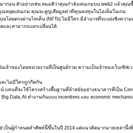
ีมาก่อน ตัวอย่างเช่น สมมติว่าคุณกำลังเล่นเกมบน web2 แล้วคุณซ
ุณหยุดเล่นเกม คุณจะสูญเสียมูลค่าที่คุณลงทุนในไอเท็มในเกม
งคุณโดยตรงผ่านโทเค็น (NFTs) ไม่มีใคร มีอำนาจที่จะแย่งชิงควา
าดและสามารถแลกเปลี่ยนได้
นเจ้าของโดยหน่วยงานที่เป็นศูนย์รวม ความเป็นเจ้าของเว็บเซิฟเวอ
 และไม่มีใครถูกกีดกัน
์ แทนที่จะใช้โครงสร้างพื้นฐานที่ล้าสมัยอย่างธนาคารที่เป็น Cen
 Big Data, AI ทำงานกันแบบ incentives และ economic mechanism
็นผู้กำหนดคำศัพท์นี้ขึ้นในปี 2014 แต่แนวคิดมากมายเหล่านี้เพิ่งจ