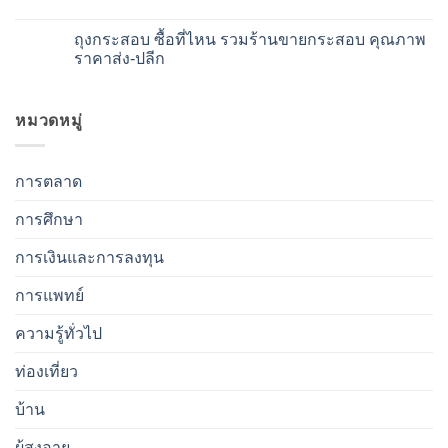
ไทย
แบบ
ดี
คอน
อื่น
แนะนำ
โด
No
อีก
วิธี
มือ
Comments
ถุงกระสอบ ซื้อที่ไหน รวมร้านขายกระสอบ คุณภาพ
ไหม
เลือก
สอง
on
บริษัท
ต้อง
อัพเดท
ราคาส่ง-ปลีก
ขนส่ง
ตรวจ
พรี
ที่
อะไร
ออ
No
ดี
บ้าง
เด
Comments
ใน
เลือก
อร์
on
ยุค
คอน
จีน
ถุง
หมวดหมู่
ใหม่
โด
เว็บ
กระสอบ
แบบ
ไหน
ซื้อ
ไหน
ดี
ที่ไหน
ถึง
?
รวม
การตลาด
จะดี
แนะนำ
ร้าน
เว็บ
ขาย
สั่ง
กระสอบ
การศึกษา
ของ
คุณภาพ
จีน
ราคา
+
ส่ง-
การเงินและการลงทุน
บริการ
ปลีก
นำ
เข้า
การแพทย์
ความรู้ทั่วไป
ท่องเที่ยว
บ้าน
ผู้สูงอายุ