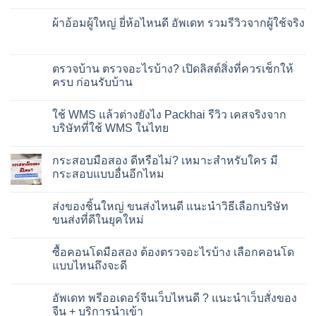
เติม
No
ที่ไหน
Comments
ผ้าอ้อมผู้ใหญ่ ยี่ห้อไหนดี อัพเดท รวมรีวิวจากผู้ใช้จริง
ดี?
on
แนะนำ
อัพเดท
No
วิธี
ใหม่
Comments
หา
!!
on
ร้าน
แผ่น
ผ้า
ตรวจบ้าน ตรวจอะไรบ้าง? เปิดลิสต์สิ่งที่ควรเช็กให้
เติม
รอง
อ้อม
ก๊าซ
ซับ
ครบ ก่อนรับบ้าน
ผู้ใหญ่
ทางการ
ผู้ใหญ่
ยี่ห้อ
แพทย์
ยี่ห้อ
No
ไหน
ใกล้
ไหน
Comments
ดี
ใช้ WMS แล้วต่างยังไง Packhai รีวิว เคสจริงจาก
บ้าน
ดี
on
อัพเดท
คุณ
รวม
ตรวจ
บริษัทที่ใช้ WMS ในไทย
รวม
รีวิว
บ้าน
รีวิว
จาก
ตรวจ
No
จาก
ผู้
อะไร
Comments
ผู้
กระสอบมือสอง ดีหรือไม่? เหมาะสำหรับใคร มี
ใช้
บ้าง?
on
ใช้
จริง
เปิด
ใช้
กระสอบแบบอื่นอีกไหม
จริง
ลิ
WMS
สต์
แล้ว
No
สิ่ง
ต่าง
Comments
ส่งของชิ้นใหญ่ ขนส่งไหนดี แนะนำวิธีเลือกบริษัท
ที่
ยัง
on
ควร
ไง
กระสอบ
ขนส่งที่ดีในยุคใหม่
เช็ก
Packhai
มือ
ให้
รีวิว
สอง
No
ครบ
เคส
ดี
Comments
ซื้อคอนโดมือสอง ต้องตรวจอะไรบ้าง เลือกคอนโด
ก่อน
จริง
หรือ
on
รับ
จาก
ไม่?
ส่ง
แบบไหนถึงจะดี
บ้าน
บริษัท
เหมาะ
ของ
ที่
สำหรับ
ชิ้น
No
ใช้
ใคร
ใหญ่
Comments
อัพเดท พรีออเดอร์จีนเว็บไหนดี ? แนะนำเว็บสั่งของ
WMS
มี
ขนส่ง
on
ใน
กระสอบ
ไหน
ซื้อ
จีน + บริการนำเข้า