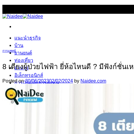
Skip
NAIDEE REVIEW (ไหนดีรีวิว) เว็บรีวิวสินค้าและบริการที่ดีท
to
content
แนะนำธุรกิจ
บ้าน
การแพทย์
ยานยนต์
ท่องเที่ยว
8 เตียงผู้ป่วยไฟฟ้า ยี่ห้อไหนดี ? มีฟังก์ชั
อาหาร
อิเล็กทรอนิกส์
Posted on
30/06/2023
02/02/2024
by
Naidee.com
การเงินและการลงทุน
สุขภาพและความงาม
การแพทย์
แม่และเด็ก
สัตว์เลี้ยง
สื่อบันเทิง
เกม